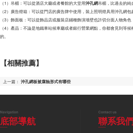
（1）吊楣：可以從酒店大廳或者餐館的大堂用
沖孔網
吊楣，比過去的純
（2）廣告燈箱：可以從門店的廣告牌中使用，裝上照明燈具用沖孔網包
（3）飾面板：可以從飾品店或服裝店鋪種飾演墻壁也許切分面人物角色
（4）產品：不論是地鐵車站候車廳或者銀行營業網點，你都會見到等候
的。
【相關推薦】
上一篇：
沖孔網板被腐蝕形式有哪些
Navigation
Contact us
底部導航
聯系我