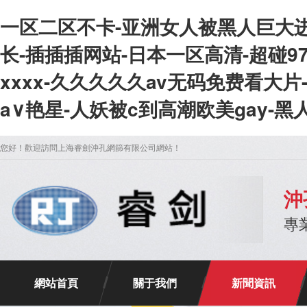
一区二区不卡-亚洲女人被黑人巨大进
长-插插插网站-日本一区高清-超碰97
xxxx-久久久久久av无码免费看大
a∨艳星-人妖被c到高潮欧美gay-
您好！歡迎訪問上海睿劍沖孔網篩有限公司網站！
沖
專
網站首頁
關于我們
新聞資訊